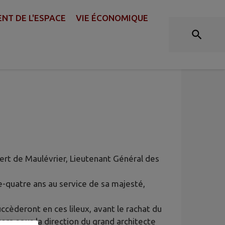
T DE L'ESPACE
VIE ÉCONOMIQUE
E CHÂTEAU COLBERT
ert de Maulévrier, Lieutenant Général des
te-quatre ans au service de sa majesté,
cèderont en ces lileux, avant le rachat du
era sous la direction du grand architecte