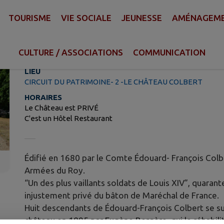
TOURISME
VIE SOCIALE
JEUNESSE
AMÉNAGEMEN
CIRCUIT DU PATRIMOINE- 2 -L
CULTURE / ASSOCIATIONS
COMMUNICATION
LIEU
CIRCUIT DU PATRIMOINE- 2 -LE CHÂTEAU COLBERT
HORAIRES
Le Château est PRIVÉ
C'est un Hôtel Restaurant
Édifié en 1680 par le Comte Édouard- François Colb
Armées du Roy.
“Un des plus vaillants soldats de Louis XIV”, quaran
injustement privé du bâton de Maréchal de France.
Huit descendants de Édouard-François Colbert se suc
château en 1895 par Eugène Bergère, qui le réhabilit