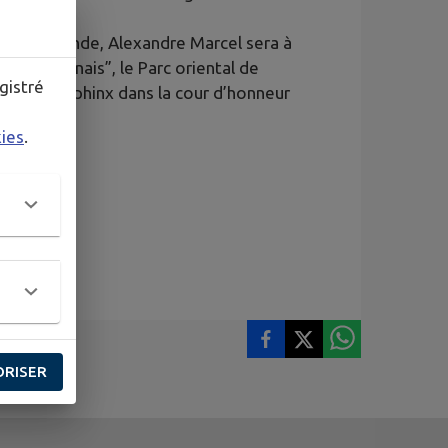
ans le Monde, Alexandre Marcel sera à
ardin Japonais”, le Parc oriental de
gistré
 les deux sphinx dans la cour d’honneur
kies
.
ORISER