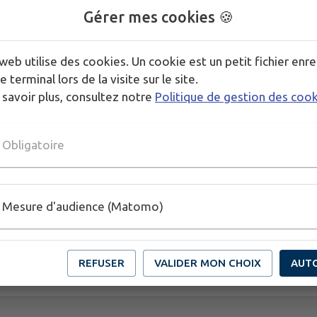
international Alexandre Marcel.
Gérer mes cookies 🍪
Auteur de nombreuses oeuvres d’art en France et d
l’initiative des nouveaux jardins du Château et du “J
web utilise des cookies. Un cookie est un petit fichier enre
Maulévrier (1900), c’est également lui qui installera
e terminal lors de la visite sur le site.
(1901)
 savoir plus, consultez notre
Politique de gestion des coo
Obligatoire
PLUS D'INFORMATIONS
http://www.chateaucolbert.com/fr/
Mesure d'audience (Matomo)
REFUSER
VALIDER MON CHOIX
AUT