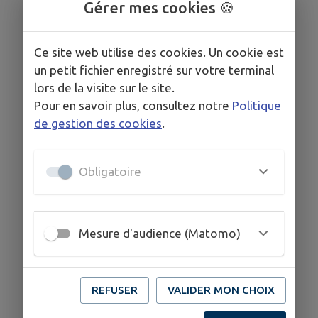
particularité.
Gérer mes cookies 🍪
Vous comprendrez que chacun de nos
Ce site web utilise des cookies. Un cookie est
déplacements influencent le comportement des
un petit fichier enregistré sur votre terminal
autres usagers.
lors de la visite sur le site.
Pour en savoir plus, consultez notre
Politique
C’est pourquoi, sur la route, plus qu’ailleurs, la
de gestion des cookies
.
cohabitation et la courtoisie sont nécessaires
Obligatoire
COORDONNÉES
ecmc-bg@orange.fr
Mesure d'audience (Matomo)
www.ecmc-bg.fr/
02 41 62 40 05
06 37 15 16 57
REFUSER
VALIDER MON CHOIX