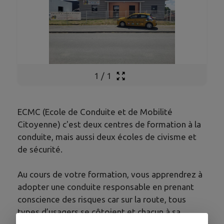
1
/
1
ECMC (Ecole de Conduite et de Mobilité
Citoyenne) c'est deux centres de formation à la
conduite, mais aussi deux écoles de civisme et
de sécurité.
Au cours de votre formation, vous apprendrez à
adopter une conduite responsable en prenant
conscience des risques car sur la route, tous
types d’usagers se côtoient et chacun à sa