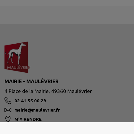
MAIRIE - MAULÉVRIER
4 Place de la Mairie, 49360 Maulévrier
02 41 55 00 29
mairie@maulevrier.fr
M'Y RENDRE
www.maulevrier.fr/