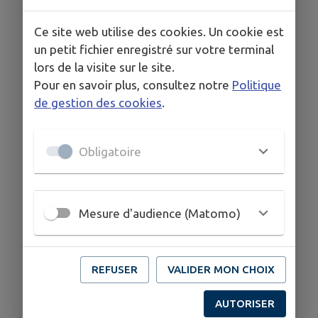
correspondant. Notre mission est aussi de vous
écouter
et de vous
accompagner
dans vos
Ce site web utilise des cookies. Un cookie est
démarches lors de l'achat ou de la vente d'un
un petit fichier enregistré sur votre terminal
bien. De la première visite en passant par la
lors de la visite sur le site.
signature du compromis, nous vous
Pour en savoir plus, consultez notre
Politique
accompagnons jusqu'à la signature de l'acte
de gestion des cookies
.
authentique. La
convivialité
et la
proximité
de
notre équipe vous permettent d'avoir un suivi
personnalisé
correspondant à vos attentes.
Obligatoire
Mesure d'audience (Matomo)
COORDONNÉES
7 Place du Pré de la Halle, 49360 Maulevrier
www.immobg.fr/
REFUSER
VALIDER MON CHOIX
02 41 65 39 22
AUTORISER