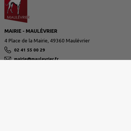
MAIRIE - MAULÉVRIER
4 Place de la Mairie, 49360 Maulévrier
02 41 55 00 29
mairie@maulevrier.fr
M'Y RENDRE
www.maulevrier.fr/