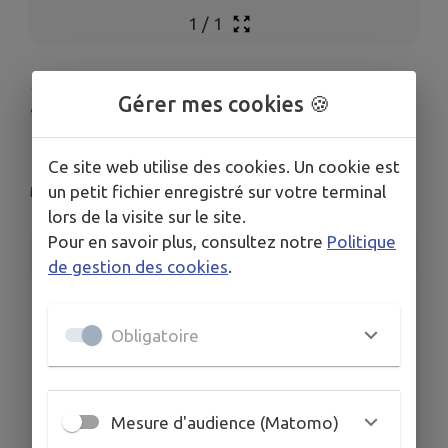
1
/
1
30 ans club
Gérer mes cookies 🍪
badminton
Ce site web utilise des cookies. Un cookie est
un petit fichier enregistré sur votre terminal
Maulévrier
lors de la visite sur le site.
Pour en savoir plus, consultez notre
Politique
INFORMATIONS PRATIQUES
de gestion des cookies
.
LIEU
salle des sports, rue des Petits Ponts
Obligatoire
DATES
Du lun. 18 mai au dim. 14 juin
ORGANISÉ PAR
Mesure d'audience (Matomo)
BADMINTON CLUB MAULEVRAIS