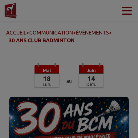
Contenu
Menu
Recherche
Pied de page
ACCUEIL
>
COMMUNICATION
>
ÉVÉNEMENTS
>
30 ANS CLUB BADMINTON
Mai
Juin
18
14
au
Lun.
Dim.