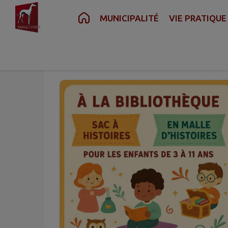
Contenu
Menu
Recherche
Pied de page
MUNICIPALITÉ
VIE PRATIQUE
Oct.
23
Jeu.