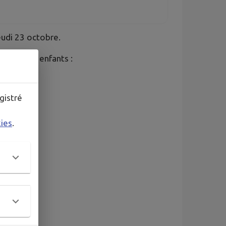
eudi 23 octobre.
 pour les enfants :
gistré
kies
.
e !