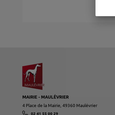
MAIRIE - MAULÉVRIER
4 Place de la Mairie, 49360 Maulévrier
02 41 55 00 29