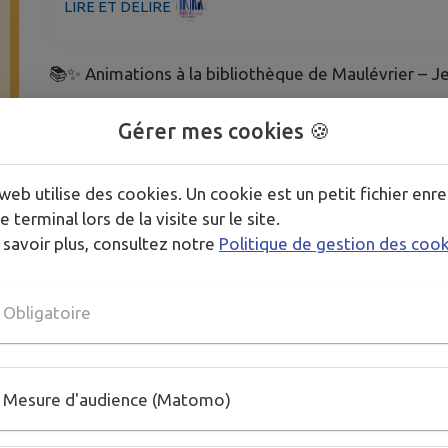
LIRE ET DELIRE
📚✨ Animations à la bibliothèque de Maulévrier – J
Venez profiter d'une animation ludique et captivante
Gérer mes cookies 🍪
👉 Sac à Histoires
web utilise des cookies. Un cookie est un petit fichier enre
🕙 De 10h30 à 11h30
e terminal lors de la visite sur le site.
📖 Pour les enfants de 3 à 6 ans
 savoir plus, consultez notre
Politique de gestion des coo
👉 En malle d'histoire
Obligatoire
🕒 De 10h30 à 11h30
🔎 Pour les enfants de 7 à 11 ans
Mesure d'audience (Matomo)
📌 Réservez vite vos places auprès de la bibliothèqu