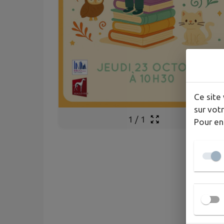
Ce site 
sur votr
1
/
1
Pour en