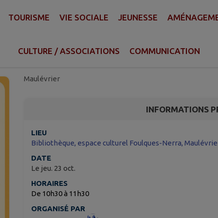
TOURISME
VIE SOCIALE
JEUNESSE
AMÉNAGEMEN
Sac à histoire/ En malle
bibliothèque
CULTURE / ASSOCIATIONS
COMMUNICATION
Maulévrier
INFORMATIONS P
LIEU
Bibliothèque, espace culturel Foulques-Nerra, Maulévrie
DATE
Le jeu. 23 oct.
HORAIRES
De 10h30 à 11h30
ORGANISÉ PAR