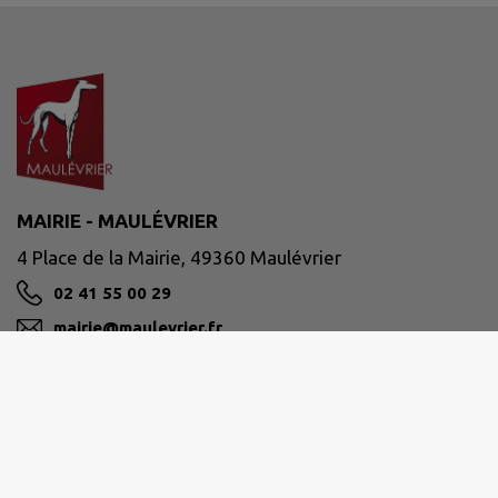
MAIRIE - MAULÉVRIER
4 Place de la Mairie, 49360 Maulévrier
02 41 55 00 29
mairie@maulevrier.fr
M'Y RENDRE
www.maulevrier.fr/