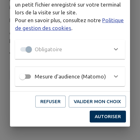
un petit fichier enregistré sur votre terminal
Maulévrier le mardi 14 Juillet.
lors de la visite sur le site.
Pour en savoir plus, consultez notre
Politique
Belle fête nationale à tous 🪅 !
de gestion des cookies
.
On se retrouve le mercredi 15 Juillet aux horaires
habituels.
Obligatoire
Votre Super U Maulévrier
SUPER U
Mesure d'audience (Matomo)
REFUSER
VALIDER MON CHOIX
AUTORISER