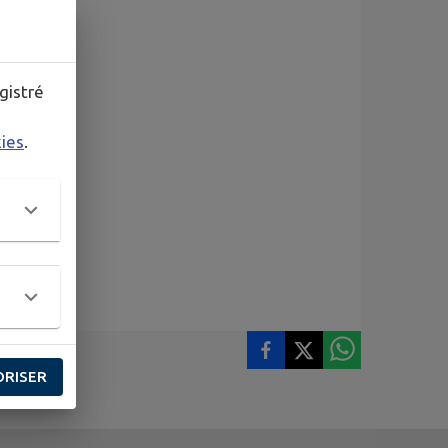
gistré
questions.
kies
.
ORISER