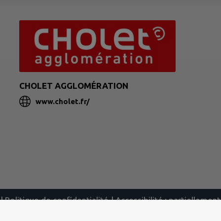
CHOLET AGGLOMÉRATION
www.cholet.fr/
|
Politique de confidentialité
|
Accessibilité : partielleme