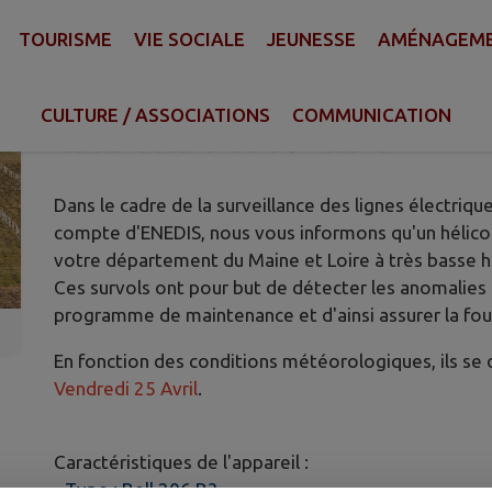
TOURISME
VIE SOCIALE
JEUNESSE
AMÉNAGEMEN
SURVEILLANCE DE LIGNES ÉLEC
HÉLICOPTÈRE
CULTURE / ASSOCIATIONS
COMMUNICATION
Publié le mercredi 26 mars 2025 - Maulévrier
Dans le cadre de la surveillance des lignes électri
compte d'ENEDIS, nous vous informons qu'un hélic
votre département du Maine et Loire à très basse h
Ces survols ont pour but de détecter les anomalies p
programme de maintenance et d'ainsi assurer la four
En fonction des conditions météorologiques, ils se 
Vendredi 25 Avril
.
Caractéristiques de l'appareil :
• Type : Bell 206 B3.