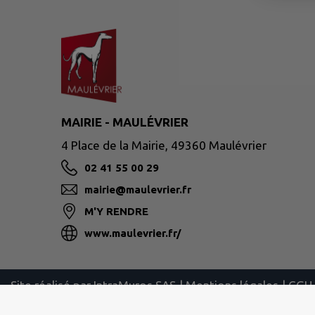
MAIRIE - MAULÉVRIER
4 Place de la Mairie, 49360 Maulévrier
02 41 55 00 29
mairie@maulevrier.fr
M'Y RENDRE
www.maulevrier.fr/
Site réalisé par
IntraMuros SAS
|
Mentions légales
|
CGU
|
Plan du site
|
Flux RSS
| Copyright 2026