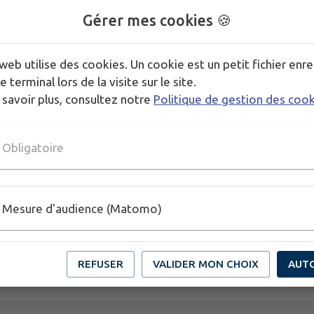
• Couleurs : Bleu et gris.
Gérer mes cookies 🍪
• Marque extérieure : Logo ENEDIS.
• Immatriculation : F-HTMN.
web utilise des cookies. Un cookie est un petit fichier enre
Nous nous tenons à disposition pour d'éventuelles 
e terminal lors de la visite sur le site.
 savoir plus, consultez notre
Politique de gestion des coo
Télécharger la pièce jointe
Obligatoire
Publié par service communication
Mesure d'audience (Matomo)
REFUSER
VALIDER MON CHOIX
AUT